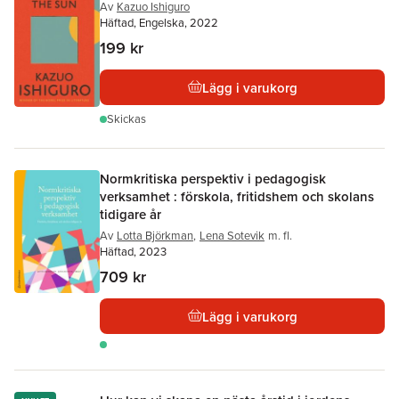
Av
Kazuo Ishiguro
Häftad, Engelska, 2022
199 kr
Lägg i varukorg
Skickas
Normkritiska perspektiv i pedagogisk
verksamhet : förskola, fritidshem och skolans
tidigare år
Av
Lotta Björkman
,
Lena Sotevik
m. fl.
Häftad, 2023
709 kr
Lägg i varukorg