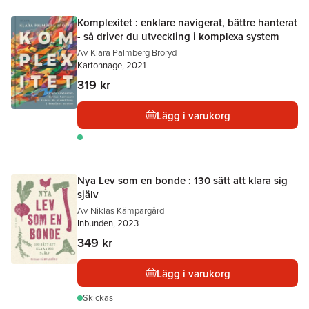
Komplexitet : enklare navigerat, bättre hanterat
- så driver du utveckling i komplexa system
Av
Klara Palmberg Broryd
Kartonnage, 2021
319 kr
Lägg i varukorg
Nya Lev som en bonde : 130 sätt att klara sig
själv
Av
Niklas Kämpargård
Inbunden, 2023
349 kr
Lägg i varukorg
Skickas