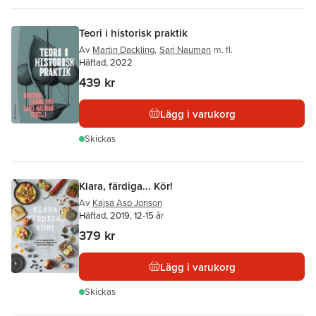
Teori i historisk praktik
Av
Martin Dackling
,
Sari Nauman
m. fl.
Häftad, 2022
439 kr
Lägg i varukorg
Skickas
Klara, färdiga... Kör!
Av
Kajsa Asp Jonson
Häftad, 2019, 12-15 år
379 kr
Lägg i varukorg
Skickas