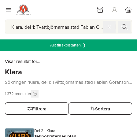
Allt till skolstarten! ❯
Visar resultat för...
Klara
Sökningen "Klara, del 1: Tvättbjörnarnas stad Fabian Göranson"
gav inga träffar.
1 372
produkter
Filtrera
Sortera
Del 2 - Klara
Teknokraternas plan