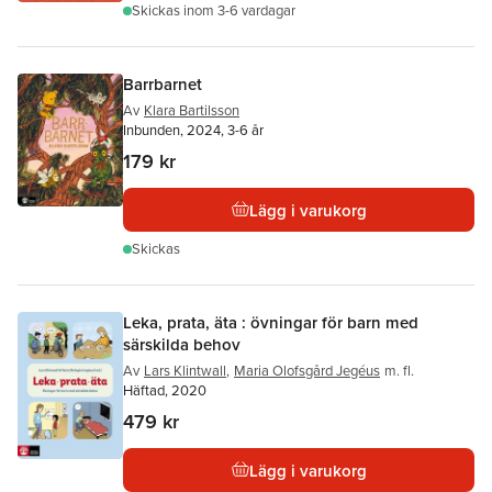
Skickas
inom 3-6 vardagar
Barrbarnet
Av
Klara Bartilsson
Inbunden, 2024, 3-6 år
179 kr
Lägg i varukorg
Skickas
Leka, prata, äta : övningar för barn med
särskilda behov
Av
Lars Klintwall
,
Maria Olofsgård Jegéus
m. fl.
Häftad, 2020
479 kr
Lägg i varukorg