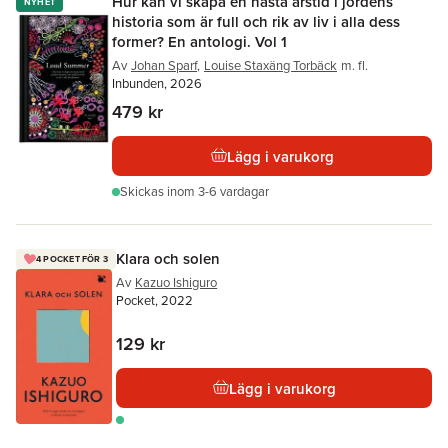
Hur kan vi skapa en nästa årstid i jordens
NYHET
historia som är full och rik av liv i alla dess
former? En antologi. Vol 1
Av
Johan Sparf
,
Louise Staxäng Torbäck
m. fl.
Inbunden, 2026
479 kr
Lägg i varukorg
Skickas
inom 3-6 vardagar
Klara och solen
4 POCKET FÖR 3
Av
Kazuo Ishiguro
Pocket, 2022
129 kr
Lägg i varukorg