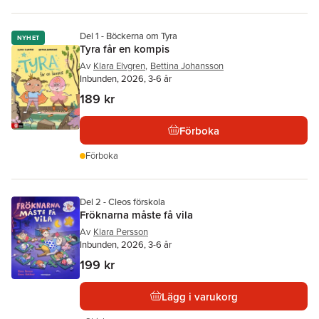
Del 1 - Böckerna om Tyra
NYHET
Tyra får en kompis
Av
Klara Elvgren
,
Bettina Johansson
Inbunden, 2026, 3-6 år
189 kr
Förboka
Förboka
Del 2 - Cleos förskola
Fröknarna måste få vila
Av
Klara Persson
Inbunden, 2026, 3-6 år
199 kr
Lägg i varukorg