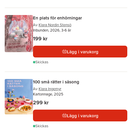
En plats för enhörningar
Av
Klara Nordin Stensö
Inbunden, 2026, 3-6 år
199 kr
Lägg i varukorg
Skickas
100 små rätter i säsong
Av
Klara Ingemyr
Kartonnage, 2025
299 kr
Lägg i varukorg
Skickas