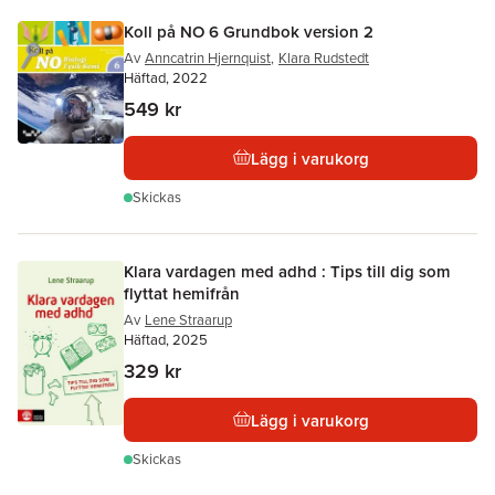
Koll på NO 6 Grundbok version 2
Av
Anncatrin Hjernquist
,
Klara Rudstedt
Häftad, 2022
549 kr
Lägg i varukorg
Skickas
Klara vardagen med adhd : Tips till dig som
flyttat hemifrån
Av
Lene Straarup
Häftad, 2025
329 kr
Lägg i varukorg
Skickas