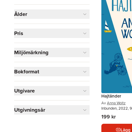
Visa fler
Ålder
Visa fler
Pris
Miljömärkning
Bokformat
Utgivare
Hajtänder
Av
Anna Woltz
Inbunden, 2022, 9
Utgivningsår
199 kr
Lägg 