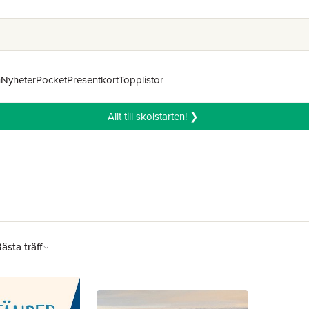
n
Nyheter
Pocket
Presentkort
Topplistor
Allt till skolstarten! ❯
ästa träff