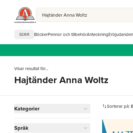
Böcker
Pennor och tillbehör
Anteckning
Erbjudande
Allt
Visar resultat för...
Hajtänder Anna Woltz
Hoppa över filtreringsmeny
Sorterar på:
B
Kategorier
Böcker
Språk
Barn och ungdom
2