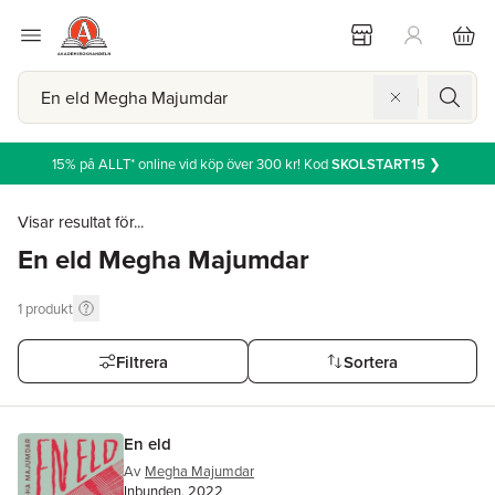
15% på ALLT* online vid köp över 300 kr! Kod
SKOLSTART15
❯
Visar resultat för...
En eld Megha Majumdar
1
produkt
Filtrera
Sortera
En eld
Av
Megha Majumdar
Inbunden, 2022