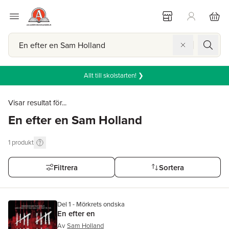
Allt till skolstarten! ❯
Visar resultat för...
En efter en Sam Holland
1
produkt
Filtrera
Sortera
Del 1 - Mörkrets ondska
En efter en
Av
Sam Holland