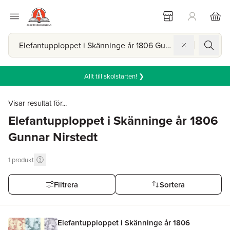
Allt till skolstarten! ❯
Visar resultat för...
Elefantupploppet i Skänninge år 1806
Gunnar Nirstedt
1
produkt
Filtrera
Sortera
Elefantupploppet i Skänninge år 1806