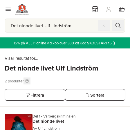
15% på ALLT* online vid köp över 300 kr! Kod
SKOLSTART15
❯
Visar resultat för...
Det nionde livet Ulf Lindström
2
produkter
Filtrera
Sortera
Del 1 - Varbergskriminalen
Det nionde livet
Av
Ulf Lindström