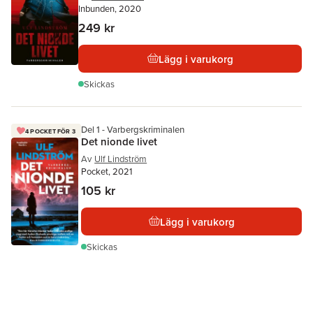
Inbunden, 2020
249 kr
Lägg i varukorg
Skickas
Del 1 - Varbergskriminalen
4 POCKET FÖR 3
Det nionde livet
Av
Ulf Lindström
Pocket, 2021
105 kr
Lägg i varukorg
Skickas