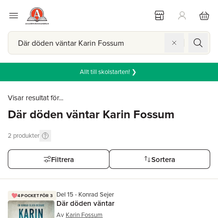
Allt till skolstarten! ❯
Visar resultat för...
Där döden väntar Karin Fossum
2
produkter
Filtrera
Sortera
Del 15 - Konrad Sejer
4 POCKET FÖR 3
Där döden väntar
Av
Karin Fossum