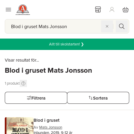
Allt till skolstarten! ❯
Visar resultat för...
Blod i gruset Mats Jonsson
1
produkt
Filtrera
Sortera
Blod i gruset
Av
Mats Jonsson
Inbunden, 2019, 9-12 år