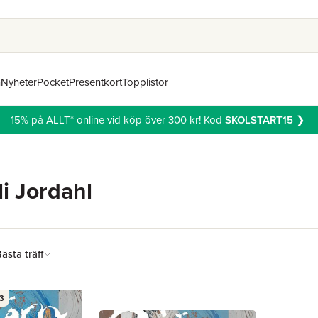
n
Nyheter
Pocket
Presentkort
Topplistor
15% på ALLT* online vid köp över 300 kr! Kod
SKOLSTART15
❯
i Jordahl
ästa träff
3