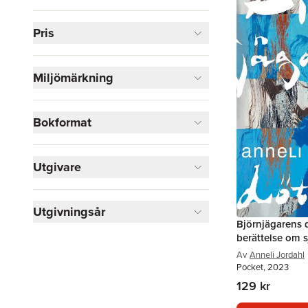
Visa fler
Pris
Visa fler
Miljömärkning
Bokformat
Utgivare
Utgivningsår
Björnjägarens d
berättelse om s
Av
Anneli Jordahl
Pocket, 2023
129 kr