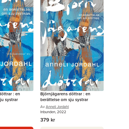
öttrar : en
Björnjägarens döttrar : en
ju systrar
berättelse om sju systrar
Av
Anneli Jordahl
Inbunden, 2022
379 kr