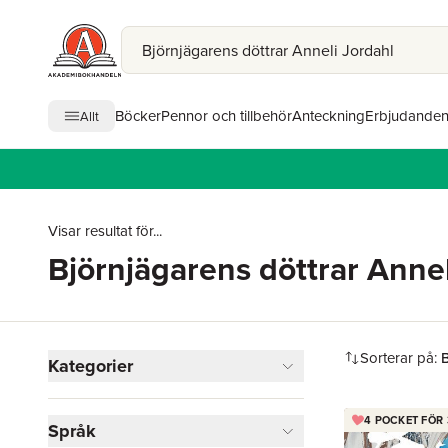
Böcker
Pennor och tillbehör
Anteckning
Erbjudande
Allt
Visar resultat för...
Björnjägarens döttrar Annel
Hoppa över filtreringsmeny
Sorterar på:
B
Kategorier
Böcker
4 POCKET FÖR 
Språk
Skönlitteratur
2