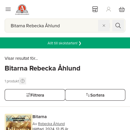
Allt till skolstarten! ❯
Visar resultat för...
Bitarna Rebecka Åhlund
1
produkt
Filtrera
Sortera
Bitarna
Av
Rebecka Åhlund
Häftad, 2024, 12-15 år