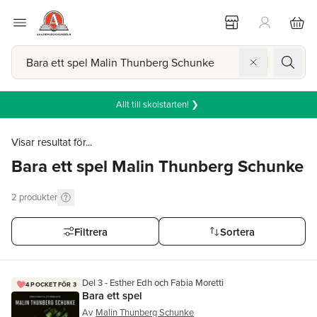
Allt till skolstarten! ❯
Visar resultat för...
Bara ett spel Malin Thunberg Schunke
2
produkter
Filtrera
Sortera
Del 3 - Esther Edh och Fabia Moretti
4 POCKET FÖR 3
Bara ett spel
Av
Malin Thunberg Schunke