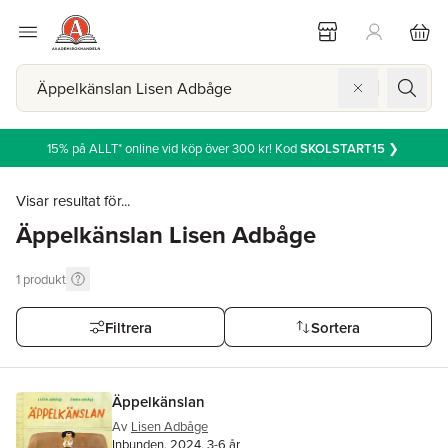
15% på ALLT* online vid köp över 300 kr! Kod
SKOLSTART15
❯
Visar resultat för...
Äppelkänslan Lisen Adbåge
1
produkt
Filtrera
Sortera
Äppelkänslan
Av
Lisen Adbåge
Inbunden, 2024, 3-6 år