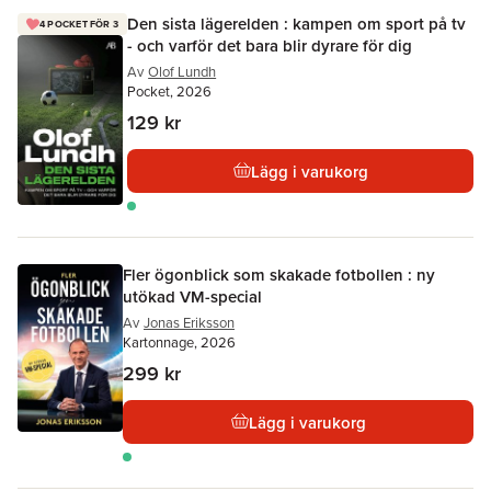
Den sista lägerelden : kampen om sport på tv
4 POCKET FÖR 3
- och varför det bara blir dyrare för dig
Av
Olof Lundh
Pocket, 2026
129 kr
Lägg i varukorg
Fler ögonblick som skakade fotbollen : ny
utökad VM-special
Av
Jonas Eriksson
Kartonnage, 2026
299 kr
Lägg i varukorg