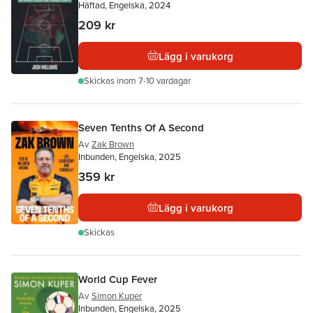
Häftad, Engelska, 2024
209 kr
Lägg i varukorg
Skickas
inom 7-10 vardagar
Seven Tenths Of A Second
Av
Zak Brown
Inbunden, Engelska, 2025
359 kr
Lägg i varukorg
Skickas
World Cup Fever
Av
Simon Kuper
Inbunden, Engelska, 2025