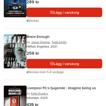
289 kr
Lägg i varukorg
Skickas
Brave Enough
Av
Jessie Diggins
,
Todd Smith
Häftad, Engelska, 2021
259 kr
Lägg i varukorg
Skickas
inom 5-8 vardagar
Liverpool FC:s tjugonde : imagine being us
Av
Kalle Kovács
Inbunden, 2025
439 kr