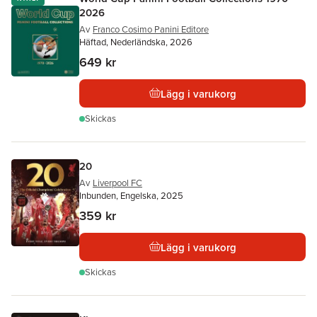
2026
Av
Franco Cosimo Panini Editore
Häftad, Nederländska, 2026
649 kr
Lägg i varukorg
Skickas
20
Av
Liverpool FC
Inbunden, Engelska, 2025
359 kr
Lägg i varukorg
Skickas