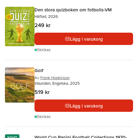
Den stora quizboken om fotbolls-VM
Häftad, 2026
249 kr
Lägg i varukorg
Skickas
Golf
Av
Frank Hopkinson
Inbunden, Engelska, 2025
519 kr
Lägg i varukorg
Skickas
World Cup Panini Football Collections 1970-
NYHET