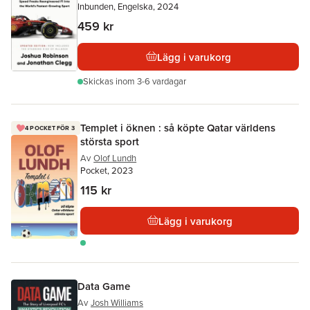
Inbunden, Engelska, 2024
459 kr
Lägg i varukorg
Skickas
inom 3-6 vardagar
Templet i öknen : så köpte Qatar världens
4 POCKET FÖR 3
största sport
Av
Olof Lundh
Pocket, 2023
115 kr
Lägg i varukorg
Data Game
Av
Josh Williams