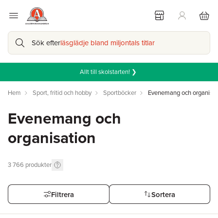
Sök efter
läsglädje bland miljontals titlar
Allt till skolstarten! ❯
Hem
Sport, fritid och hobby
Sportböcker
Evenemang och organisat
Evenemang och
organisation
3 766
produkter
Filtrera
Sortera