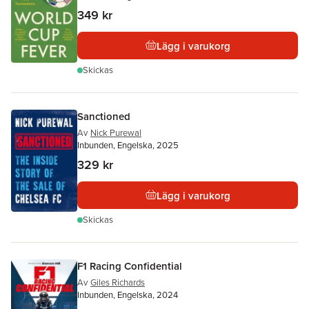
349 kr
Lägg i varukorg
Skickas
Sanctioned
Av
Nick Purewal
Inbunden, Engelska, 2025
329 kr
Lägg i varukorg
Skickas
F1 Racing Confidential
Av
Giles Richards
Inbunden, Engelska, 2024