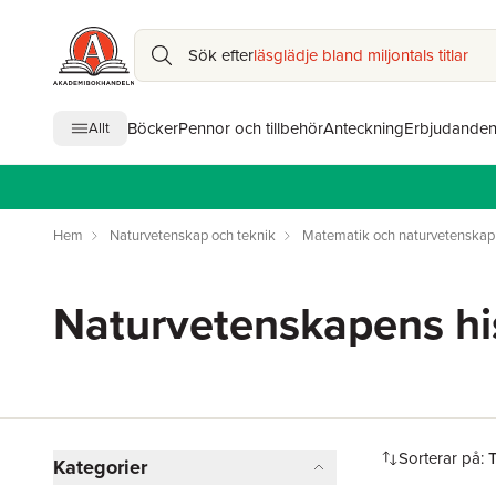
Sök efter
läsglädje bland miljontals titlar
Böcker
Pennor och tillbehör
Anteckning
Erbjudande
Allt
Hem
Naturvetenskap och teknik
Matematik och naturvetenskap
Naturvetenskapens hi
Hoppa över filtreringsmeny
Sorterar på:
Kategorier