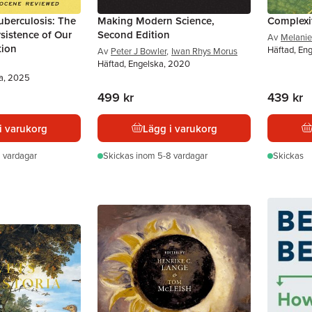
uberculosis: The
Making Modern Science,
Complexi
sistence of Our
Second Edition
Av
Melanie
tion
Häftad, Eng
Av
Peter J Bowler
,
Iwan Rhys Morus
Häftad, Engelska, 2020
ka, 2025
499 kr
439 kr
i varukorg
Lägg i varukorg
 vardagar
Skickas
inom 5-8 vardagar
Skickas