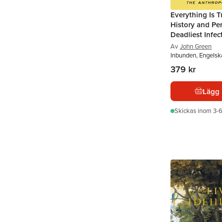
Everything Is T
History and Per
Deadliest Infec
Av
John Green
Inbunden, Engels
379 kr
Lägg 
Skickas
inom 3-6