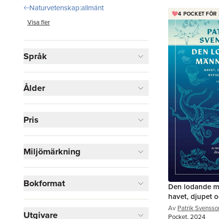
Naturvetenskap:allmänt
4 POCKET FÖR 
Visa fler
Språk
Ålder
Pris
Miljömärkning
Bokformat
Den lodande m
havet, djupet 
Av
Patrik Svensso
Utgivare
Pocket, 2024