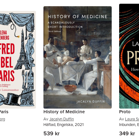
Paris
History of Medicine
Proto
erg
Av
Jacalyn Duffin
Av
Laura S
Häftad, Engelska, 2021
Inbunden, 
539 kr
349 kr