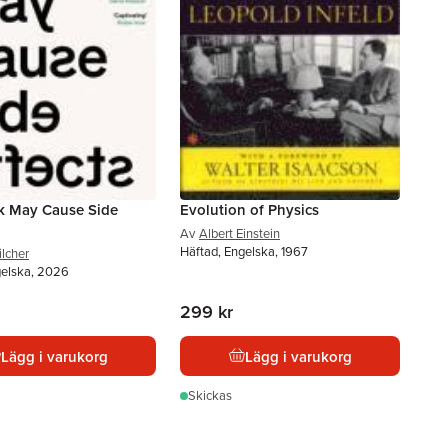
k May Cause Side
Evolution of Physics
Av
Albert Einstein
Häftad, Engelska, 1967
ilcher
gelska, 2026
299 kr
Lägg i varukorg
Lägg i varukorg
Skickas