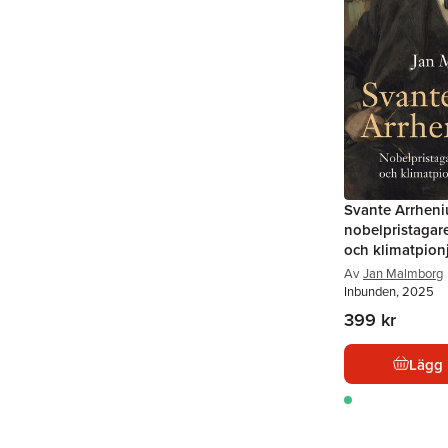
Svante Arrheni
nobelpristagar
och klimatpion
Av
Jan Malmborg
Inbunden, 2025
399 kr
Lägg 