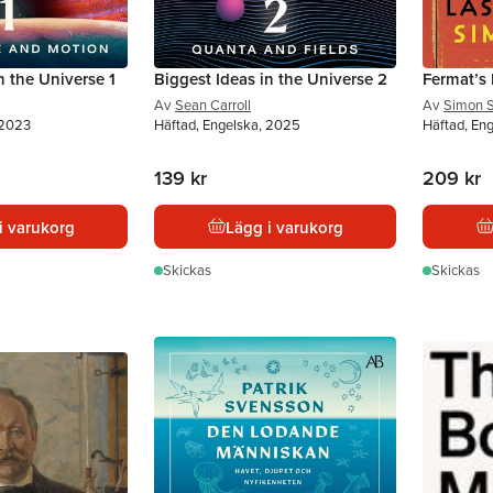
n the Universe 1
Biggest Ideas in the Universe 2
Fermat’s
Av
Sean Carroll
Av
Simon 
 2023
Häftad, Engelska, 2025
Häftad, En
139 kr
209 kr
i varukorg
Lägg i varukorg
Skickas
Skickas