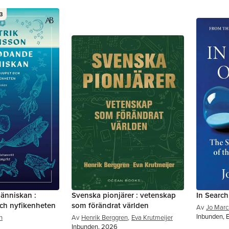
3
änniskan :
Svenska pionjärer : vetenskap
In Searc
och nyfikenheten
som förändrat världen
Av
Jo Marc
Inbunden, 
n
Av
Henrik Berggren
,
Eva Krutmeijer
Inbunden, 2026