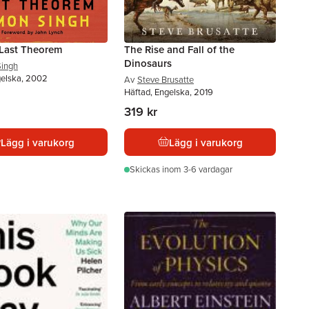
 Last Theorem
The Rise and Fall of the
Dinosaurs
Singh
gelska, 2002
Av
Steve Brusatte
Häftad, Engelska, 2019
319 kr
Lägg i varukorg
Lägg i varukorg
Skickas
inom 3-6 vardagar