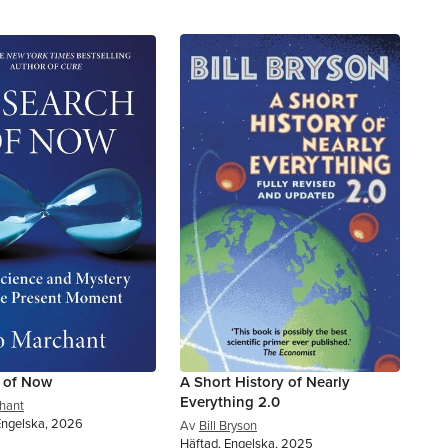
h of Now
A Short History of Nearly
Everything 2.0
hant
Engelska, 2026
Av
Bill Bryson
Häftad, Engelska, 2025