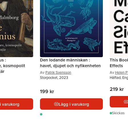
us :
Den lodande människan :
This Boo
e, kosmopolit
havet, djupet och nyfikenheten
Effects
jär
Av
Patrik Svensson
Av
Helen P
Storpocket, 2023
Häftad, En
219 kr
199 kr
i varukorg
Lägg i varukorg
Skickas