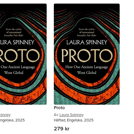
Proto
pinney
Av
Laura Spinney
Engelska, 2025
Häftad, Engelska, 2025
279 kr