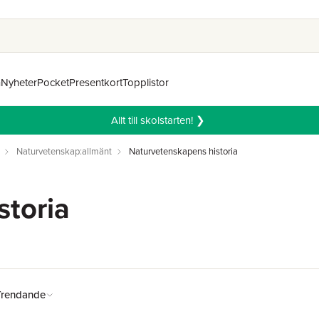
n
Nyheter
Pocket
Presentkort
Topplistor
Allt till skolstarten! ❯
Naturvetenskap:allmänt
Naturvetenskapens historia
storia
Trendande