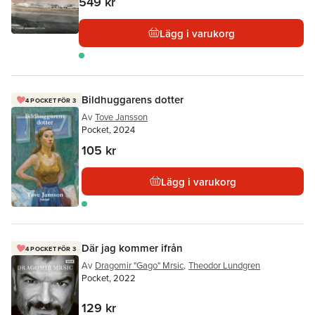
549 kr
Lägg i varukorg
Bildhuggarens dotter
4 POCKET FÖR 3
Av
Tove Jansson
Pocket, 2024
105 kr
Lägg i varukorg
Där jag kommer ifrån
4 POCKET FÖR 3
Av
Dragomir "Gago" Mrsic
,
Theodor Lundgren
Pocket, 2022
129 kr