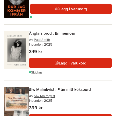
Lägg i varukorg
Änglars bröd : En memoar
Av
Patti Smith
Inbunden, 2025
349 kr
Lägg i varukorg
Skickas
Siw Malmkvist : Från mitt köksbord
Av
Siw Malmqvist
Inbunden, 2025
399 kr