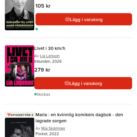
105 kr
Lägg i varukorg
Livet i 30 km/h
Av
Lia Larsson
Inbunden, 2026
279 kr
Lägg i varukorg
Skickas
Maria : en kvinnlig komikers dagbok - den
4 POCKET FÖR 3
lagrade sorgen
Av
Mia Skäringer
Pocket, 2022