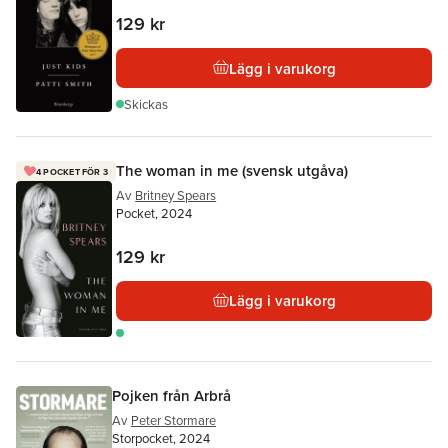
129 kr
Lägg i varukorg
Skickas
The woman in me (svensk utgåva)
4 POCKET FÖR 3
Av
Britney Spears
Pocket, 2024
129 kr
Lägg i varukorg
Pojken från Arbrå
Av
Peter Stormare
Storpocket, 2024