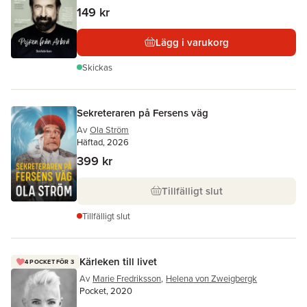
149 kr
Lägg i varukorg
Skickas
Sekreteraren på Fersens väg
Av
Ola Ström
Häftad, 2026
399 kr
Tillfälligt slut
Tillfälligt slut
Kärleken till livet
4 POCKET FÖR 3
Av
Marie Fredriksson
,
Helena von Zweigbergk
Pocket, 2020