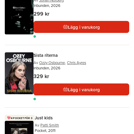
Av
Johan Norberg
Inbunden, 2026
299 kr
Lägg i varukorg
Sista riterna
Av
Ozzy Osbourne
,
Chris Ayres
Inbunden, 2026
329 kr
Lägg i varukorg
Just kids
4 POCKET FÖR 3
Av
Patti Smith
Pocket, 2011