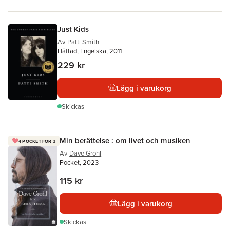
Just Kids
Av
Patti Smith
Häftad, Engelska, 2011
229 kr
Lägg i varukorg
Skickas
Min berättelse : om livet och musiken
4 POCKET FÖR 3
Av
Dave Grohl
Pocket, 2023
115 kr
Lägg i varukorg
Skickas