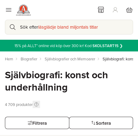
Sök efter
läsglädje bland miljontals titlar
15% på ALLT* online vid köp över 300 kr! Kod
SKOLSTART15
❯
Hem
Biografier
Självbiografier och Memoarer
Självbiografi: konst 
Självbiografi: konst och
underhållning
4 709
produkter
Filtrera
Sortera