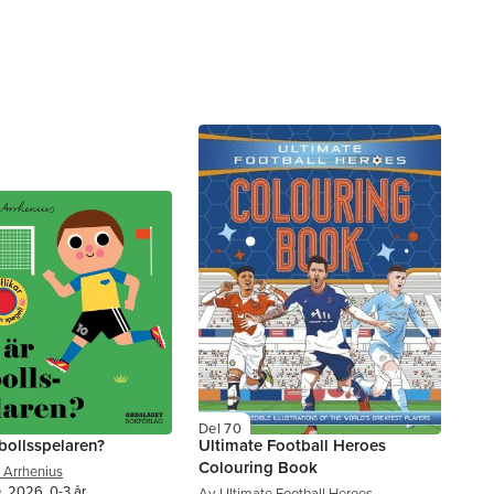
Del 70
tbollsspelaren?
Ultimate Football Heroes
Colouring Book
P Arrhenius
, 2026, 0-3 år
Av
Ultimate Football Heroes