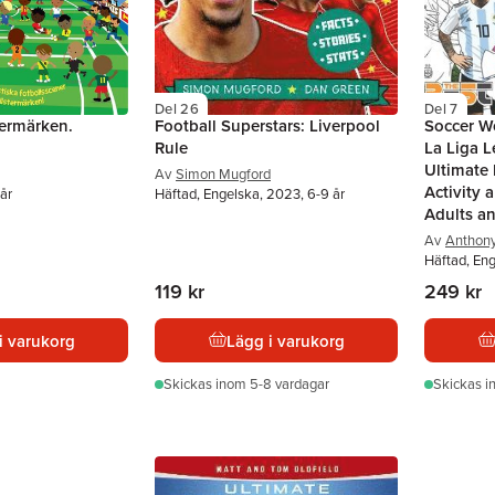
Del 26
Del 7
termärken.
Football Superstars: Liverpool
Soccer Wo
Rule
La Liga L
Ultimate 
Av
Simon Mugford
Activity 
år
Häftad, Engelska, 2023, 6-9 år
Adults a
Av
Anthony
Häftad, En
119 kr
249 kr
i varukorg
Lägg i varukorg
Skickas
inom 5-8 vardagar
Skickas
i