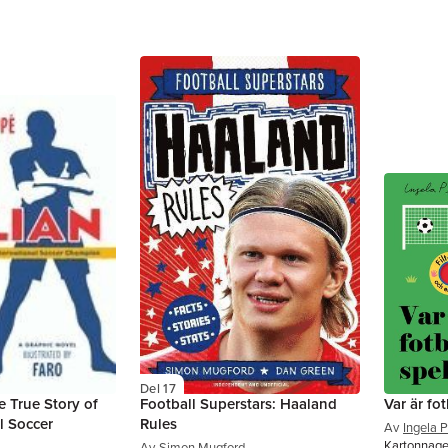
Del 17
e True Story of
Football Superstars: Haaland
Var är fo
l Soccer
Rules
Av
Ingela 
Kartonnage
Av
Simon Mugford