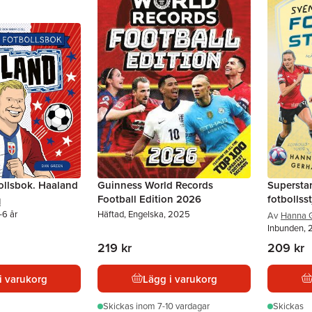
bollsbok. Haaland
Guinness World Records
Superstar
Football Edition 2026
fotbollss
d
-6 år
Häftad, Engelska, 2025
Av
Hanna 
Inbunden, 
219 kr
209 kr
i varukorg
Lägg i varukorg
Skickas
inom 7-10 vardagar
Skickas