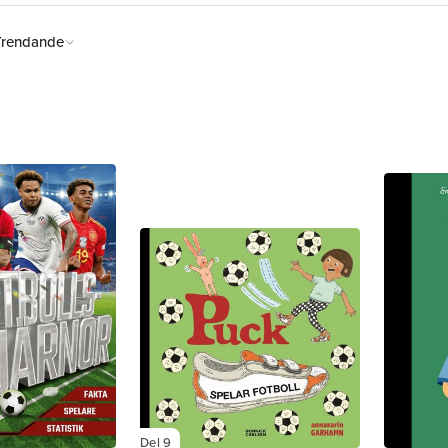
en för världens största
Trendande
Del 9