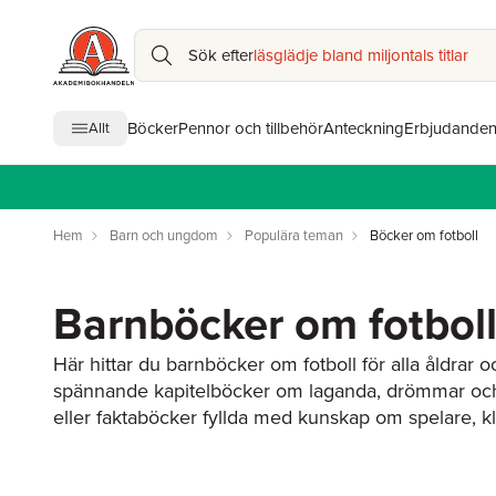
Sök efter
läsglädje bland miljontals titlar
Böcker
Pennor och tillbehör
Anteckning
Erbjudande
Allt
Hem
Barn och ungdom
Populära teman
Böcker om fotboll
Barnböcker om fotbol
Här hittar du barnböcker om fotboll för alla åldrar 
spännande kapitelböcker om laganda, drömmar oc
eller faktaböcker fyllda med kunskap om spelare, 
Böckerna passar barn som själva spelar fotboll, följer 
fascineras av sportens största stjärnor. Utforska vå