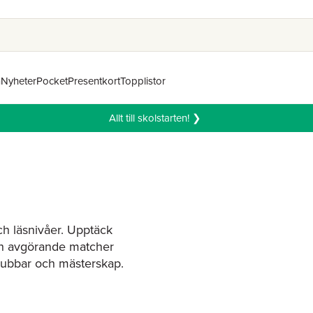
n
Nyheter
Pocket
Presentkort
Topplistor
Allt till skolstarten! ❯
l
och läsnivåer. Upptäck
h avgörande matcher
klubbar och mästerskap.
sitt favoritlag eller
ra barnböcker om fotboll