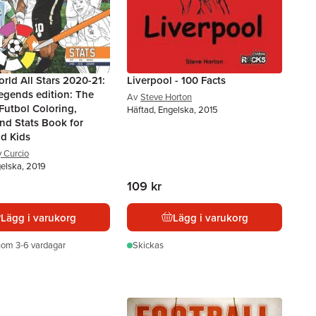
rld All Stars 2020-21:
Liverpool - 100 Facts
egends edition: The
Av
Steve Horton
Futbol Coloring,
Häftad, Engelska, 2015
and Stats Book for
nd Kids
 Curcio
gelska, 2019
109 kr
Lägg i varukorg
Lägg i varukorg
nom 3-6 vardagar
Skickas