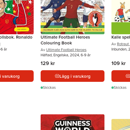
bollsbok. Ronaldo
Ultimate Football Heroes
Kalle spel
Colouring Book
d
Av
Rotraut
-6 år
Inbunden, 
Av
Ultimate Football Heroes
Häftad, Engelska, 2024, 6-9 år
129 kr
109 kr
i varukorg
Lägg i varukorg
Skickas
Skickas