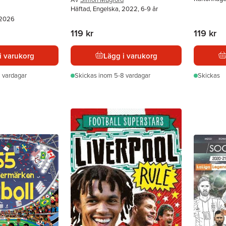
Häftad, Engelska, 2022, 6-9 år
 2026
119 kr
119 kr
i varukorg
Lägg i varukorg
 vardagar
Skickas
inom 5-8 vardagar
Skickas