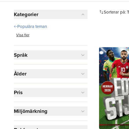
och hitta läsning som förenar läsglädje med passion
sport.
Hoppa över filtreringsmeny
Sorterar på:
Kategorier
Populära teman
Visa fler
Språk
Ålder
Pris
Miljömärkning