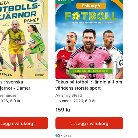
s : svenska
Fokus på fotboll : lär dig allt om
tjärnor - Damer
världens största sport
Gerhardsen
Av
Emily Stead
2026, 6-9 år
Inbunden, 2026, 6-9 år
159 kr
Lägg i varukorg
Lägg i varukorg
Skickas