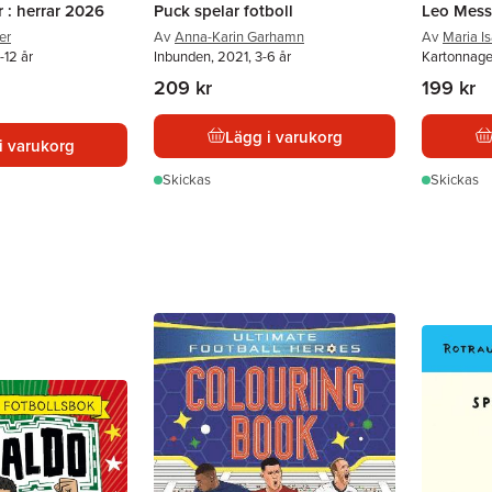
r : herrar 2026
Puck spelar fotboll
Leo Mess
er
Av
Anna-Karin Garhamn
Av
Maria I
-12 år
Inbunden, 2021, 3-6 år
Kartonnage
209 kr
199 kr
Lägg i varukorg
i varukorg
Skickas
Skickas