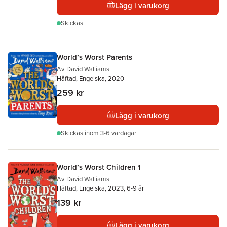
Lägg i varukorg
Skickas
World’s Worst Parents
Av
David Walliams
Häftad, Engelska, 2020
259 kr
Lägg i varukorg
Skickas
inom 3-6 vardagar
World’s Worst Children 1
Av
David Walliams
Häftad, Engelska, 2023, 6-9 år
139 kr
Lägg i varukorg