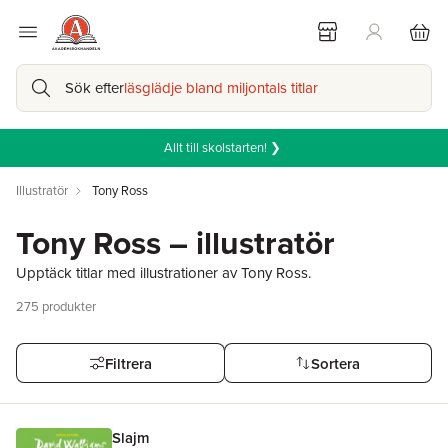
Sök efter
läsglädje bland miljontals titlar
Allt till skolstarten! ❯
Illustratör
Tony Ross
Tony Ross – illustratör
Upptäck titlar med illustrationer av Tony Ross.
275
produkter
Filtrera
Sortera
Slajm