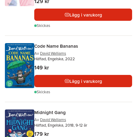
129 kr
Lägg i varukorg
Skickas
Code Name Bananas
Av
David Walliams
Häftad, Engelska, 2022
149 kr
Lägg i varukorg
Skickas
Midnight Gang
Av
David Walliams
Häftad, Engelska, 2018, 9-12 år
179 kr