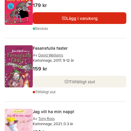
179 kr
Lägg i varukorg
Skickas
Fasansfulla faster
Av
David Walliams
Kartonnage, 2017, 9-12 år
159 kr
Tillfälligt slut
Tillfälligt slut
Jag vill ha min napp!
Av
Tony Ross
Kartonnage, 2021, 0-3 år