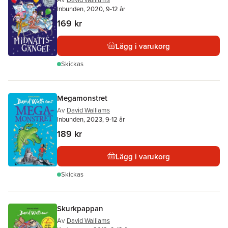
Inbunden, 2020, 9-12 år
169 kr
Lägg i varukorg
Skickas
Megamonstret
Av
David Walliams
Inbunden, 2023, 9-12 år
189 kr
Lägg i varukorg
Skickas
Skurkpappan
Av
David Walliams