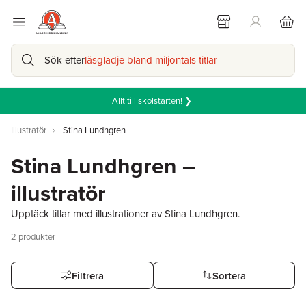
Sök efter
läsglädje bland miljontals titlar
Allt till skolstarten! ❯
Illustratör
Stina Lundhgren
Stina Lundhgren –
illustratör
Upptäck titlar med illustrationer av Stina Lundhgren.
2
produkter
Filtrera
Sortera