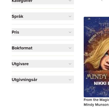
Kategorier
Visa fler
Språk
Visa fler
Pris
Bokformat
Utgivare
Utgivningsår
From the Magic
Mindy Munson