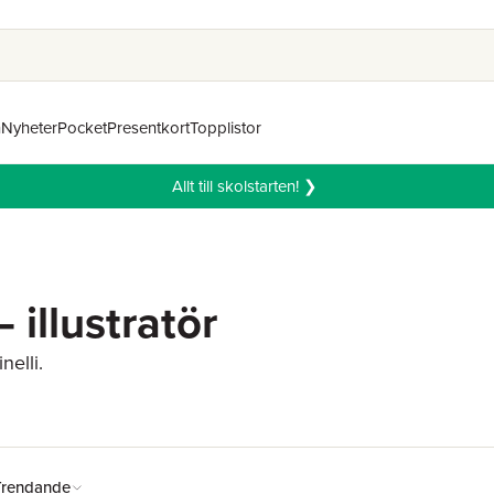
n
Nyheter
Pocket
Presentkort
Topplistor
Allt till skolstarten! ❯
 illustratör
nelli.
Trendande