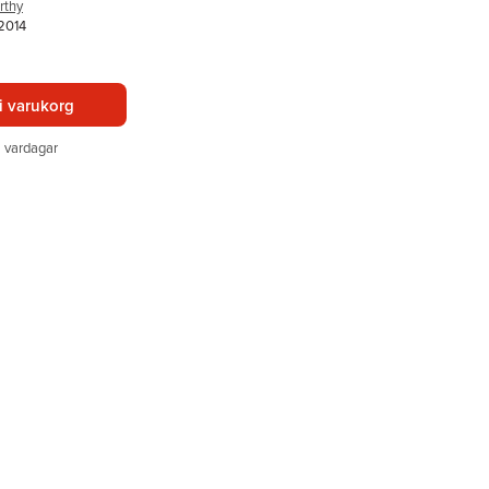
rthy
 2014
i varukorg
 vardagar