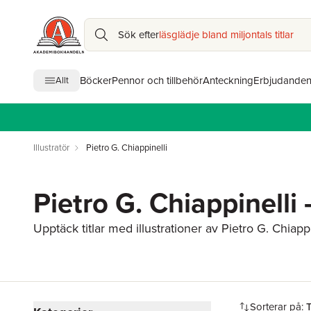
Sök efter
läsglädje bland miljontals titlar
Böcker
Pennor och tillbehör
Anteckning
Erbjudande
Allt
Illustratör
Pietro G. Chiappinelli
Pietro G. Chiappinelli –
Upptäck titlar med illustrationer av Pietro G. Chiappi
Hoppa över filtreringsmeny
Sorterar på: