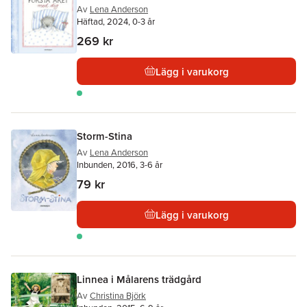
Av
Lena Anderson
Häftad, 2024, 0-3 år
269 kr
Lägg i varukorg
Storm-Stina
Av
Lena Anderson
Inbunden, 2016, 3-6 år
79 kr
Lägg i varukorg
Linnea i Målarens trädgård
Av
Christina Björk