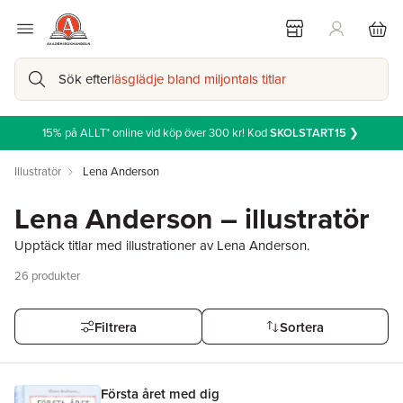
Sök efter
läsglädje bland miljontals titlar
15% på ALLT* online vid köp över 300 kr! Kod
SKOLSTART15
❯
Illustratör
Lena Anderson
Lena Anderson – illustratör
Upptäck titlar med illustrationer av Lena Anderson.
26
produkter
Filtrera
Sortera
Första året med dig