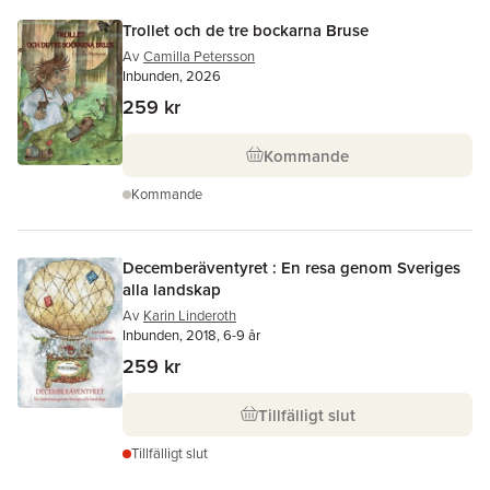
Trollet och de tre bockarna Bruse
Av
Camilla Petersson
Inbunden, 2026
259 kr
Kommande
Kommande
Decemberäventyret : En resa genom Sveriges
alla landskap
Av
Karin Linderoth
Inbunden, 2018, 6-9 år
259 kr
Tillfälligt slut
Tillfälligt slut