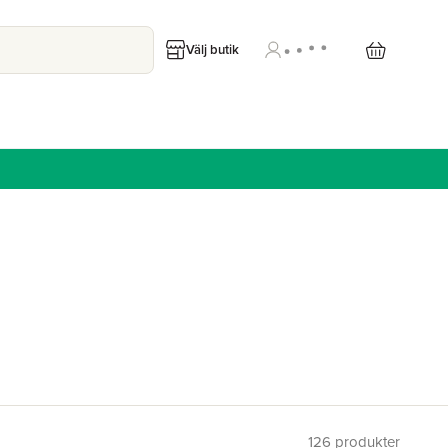
Välj butik
126
produkter