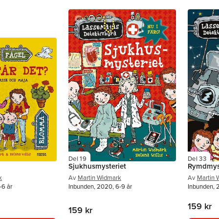
Del 19
Del 33
Sjukhusmysteriet
Rymdmyst
k
Av
Martin Widmark
Av
Martin 
-6 år
Inbunden, 2020, 6-9 år
Inbunden, 
159 kr
159 kr