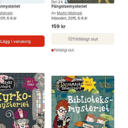
Del 24
rmysteriet
Fängelsemysteriet
Widmark
Av
Martin Widmark
011, 6-9 år
Inbunden, 2015, 6-9 år
159 kr
Tillfälligt slut
Lägg i varukorg
Tillfälligt slut