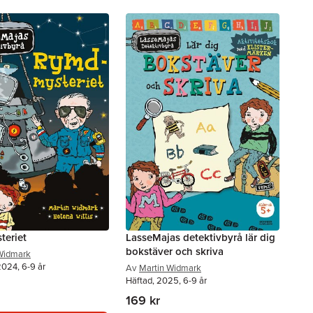
eriet
LasseMajas detektivbyrå lär dig
bokstäver och skriva
Widmark
2024, 6-9 år
Av
Martin Widmark
Häftad, 2025, 6-9 år
169 kr