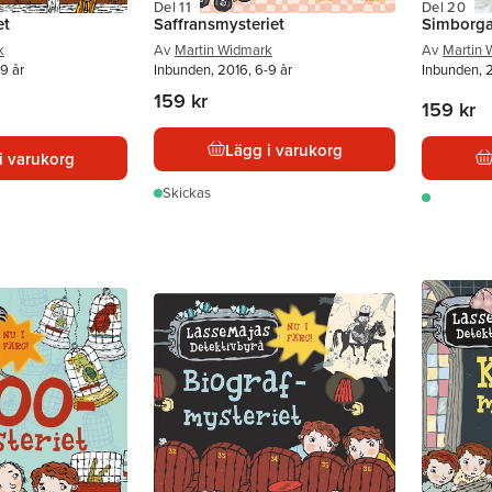
Del 11
Del 20
et
Saffransmysteriet
Simborga
k
Av
Martin Widmark
Av
Martin 
9 år
Inbunden, 2016, 6-9 år
Inbunden, 2
159 kr
159 kr
Lägg i varukorg
i varukorg
Skickas