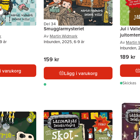
Del 34
Smugglarmysteriet
Jul i Val
jultomte
k
Av
Martin Widmark
9 år
Inbunden, 2025, 6-9 år
Av
Martin 
Inbunden, 
189 kr
159 kr
i varukorg
Lägg i varukorg
Skickas