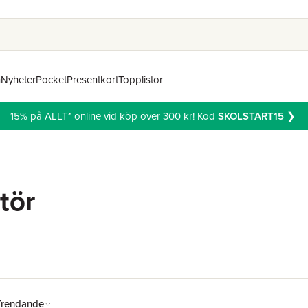
n
Nyheter
Pocket
Presentkort
Topplistor
15% på ALLT* online vid köp över 300 kr! Kod
SKOLSTART15
❯
atör
Trendande