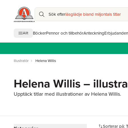
Sök efter
läsglädje bland miljontals titlar
Böcker
Pennor och tillbehör
Anteckning
Erbjudande
Allt
Illustratör
Helena Willis
Helena Willis – illustr
Upptäck titlar med illustrationer av Helena Willis.
Hoppa över filtreringsmeny
Sorterar på: