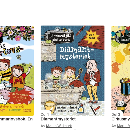
Del 1
Del 3
mmarlovsbok. En
Diamantmysteriet
Cirkusmys
Av
Martin Widmark
Av
Martin 