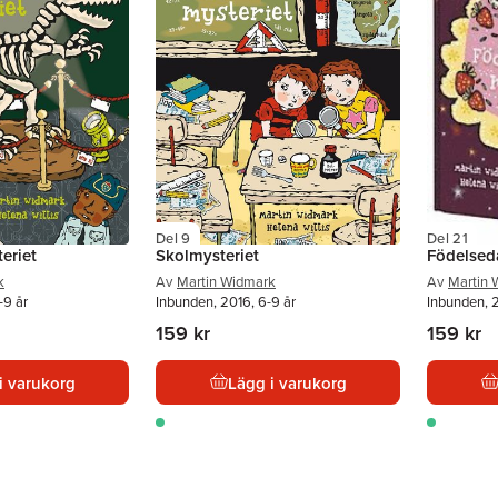
Del 9
Del 21
eriet
Skolmysteriet
Födelsed
k
Av
Martin Widmark
Av
Martin 
-9 år
Inbunden, 2016, 6-9 år
Inbunden, 2
159 kr
159 kr
i varukorg
Lägg i varukorg