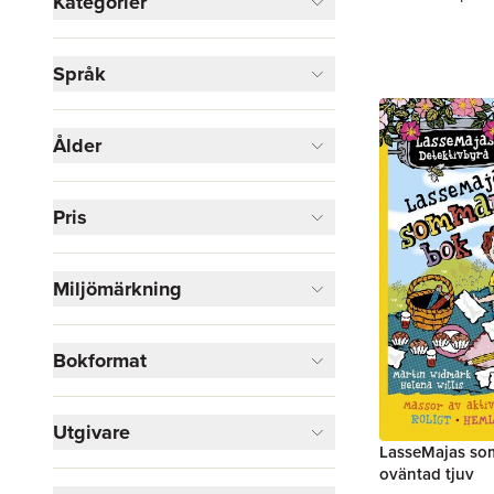
Kategorier
Böcker
Språk
Barn och ungdom
116
Deckare
1
Skönlitteratur
1
Ålder
Sport, fritid och hobby
1
Tecknade serier
1
Pris
Visa fler
Visa fler
Miljömärkning
Bokformat
Utgivare
LasseMajas so
oväntad tjuv