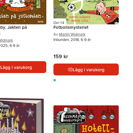
Del 14
leby. Jakten på
Fotbollsmysteriet
n
Av
Martin Widmark
Inbunden, 2018, 6-9 år
Widmark
2025, 6-9 år
159 kr
Lägg i varukorg
Lägg i varukorg