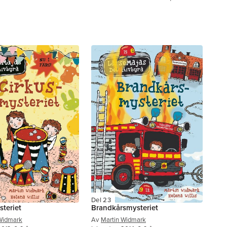
Del 23
teriet
Brandkårsmysteriet
Widmark
Av
Martin Widmark