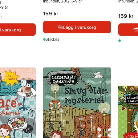
Inbunden, 2012, 6-9 år
Inbunden, 2
k
-9 år
159 kr
159 kr
r
Lägg i varukorg
i varukorg
Skickas