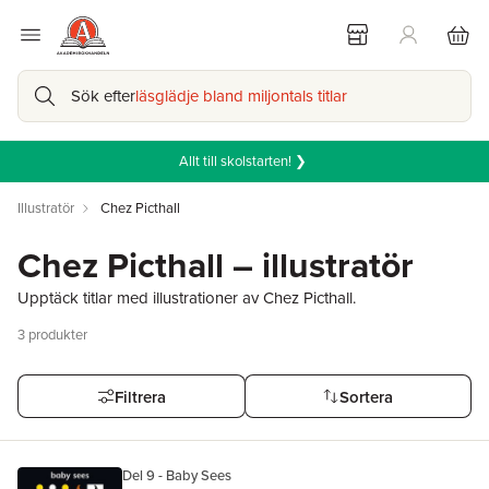
Sök efter
läsglädje bland miljontals titlar
Allt till skolstarten! ❯
Illustratör
Chez Picthall
Chez Picthall – illustratör
Upptäck titlar med illustrationer av Chez Picthall.
3
produkter
Filtrera
Sortera
Del 9 - Baby Sees