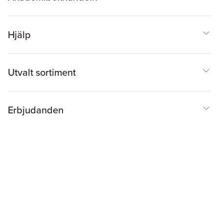
Hjälp
Utvalt sortiment
Erbjudanden
Inspiration & Tips
Akademibokhandeln
@
Cookies
Anpassa cookies
Integritetspolicy
Köpvillkor
Medlemsvillkor