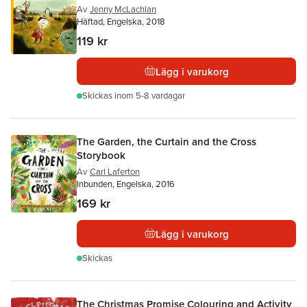
Av
Jenny McLachlan
Häftad, Engelska, 2018
119 kr
Lägg i varukorg
Skickas
inom 5-8 vardagar
The Garden, the Curtain and the Cross
Storybook
Av
Carl Laferton
Inbunden, Engelska, 2016
169 kr
Lägg i varukorg
Skickas
The Christmas Promise Colouring and Activity