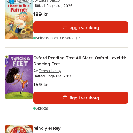
Av
Laura Driscoll
Häftad, Engelska, 2026
189 kr
Lägg i varukorg
Skickas
inom 3-6 vardagar
Oxford Reading Tree All Stars: Oxford Level 11:
Dancing Feet
Av
Teresa Heapy
Häftad, Engelska, 2017
159 kr
Lägg i varukorg
Skickas
reino y el Rey