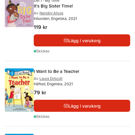
Del 1 - My Time
It's Big Sister Time!
Av
Nandini Ahuja
Inbunden, Engelska, 2021
119 kr
Lägg i varukorg
Skickas
I Want to Be a Teacher
Av
Laura Driscoll
Häftad, Engelska, 2021
79 kr
Lägg i varukorg
Skickas