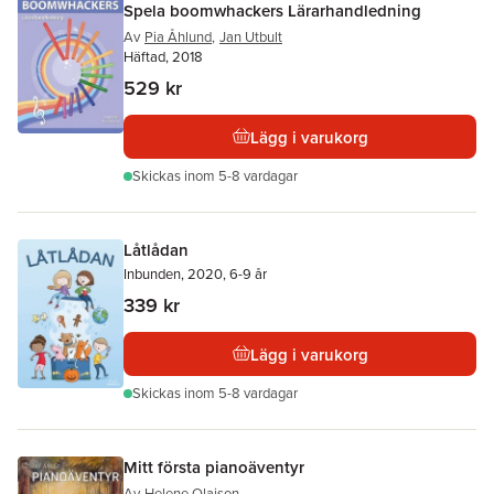
Spela boomwhackers Lärarhandledning
Av
Pia Åhlund
,
Jan Utbult
Häftad, 2018
529 kr
Lägg i varukorg
Skickas
inom 5-8 vardagar
Låtlådan
Inbunden, 2020, 6-9 år
339 kr
Lägg i varukorg
Skickas
inom 5-8 vardagar
Mitt första pianoäventyr
Av
Helene Olaison