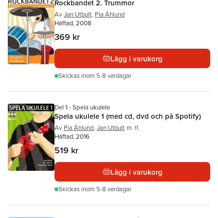
Rockbandet 2. Trummor
Av
Jan Utbult
,
Pia Åhlund
Häftad, 2008
369 kr
Lägg i varukorg
Skickas
inom 5-8 vardagar
Del 1 - Spela ukulele
Spela ukulele 1 (med cd, dvd och på Spotify)
Av
Pia Åhlund
,
Jan Utbult
m. fl.
Häftad, 2016
519 kr
Lägg i varukorg
Skickas
inom 5-8 vardagar