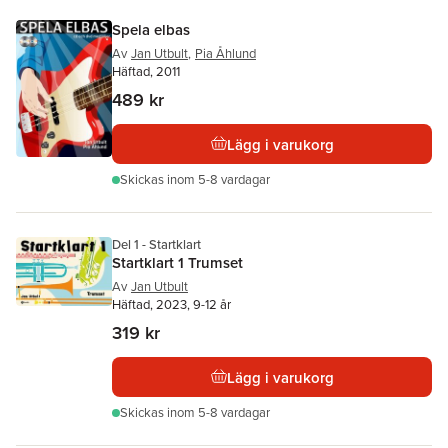
Spela elbas
Av
Jan Utbult
,
Pia Åhlund
Häftad, 2011
489 kr
Lägg i varukorg
Skickas
inom 5-8 vardagar
Del 1 - Startklart
Startklart 1 Trumset
Av
Jan Utbult
Häftad, 2023, 9-12 år
319 kr
Lägg i varukorg
Skickas
inom 5-8 vardagar