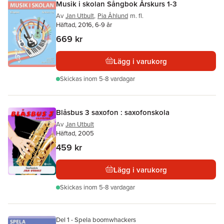
Musik i skolan Sångbok Årskurs 1-3
Av
Jan Utbult
,
Pia Åhlund
m. fl.
Häftad, 2016, 6-9 år
669 kr
Lägg i varukorg
Skickas
inom 5-8 vardagar
Blåsbus 3 saxofon : saxofonskola
Av
Jan Utbult
Häftad, 2005
459 kr
Lägg i varukorg
Skickas
inom 5-8 vardagar
Del 1 - Spela boomwhackers