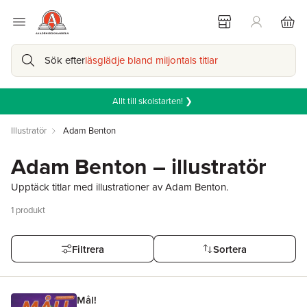
Sök efter
läsglädje bland miljontals titlar
Allt till skolstarten! ❯
Illustratör
Adam Benton
Adam Benton – illustratör
Upptäck titlar med illustrationer av Adam Benton.
1
produkt
Filtrera
Sortera
Mål!