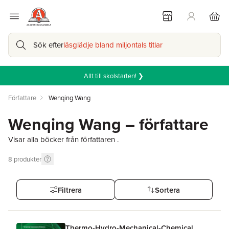
Sök efter
läsglädje bland miljontals titlar
Allt till skolstarten! ❯
Författare
Wenqing Wang
Wenqing Wang – författare
Visar alla böcker från författaren .
8
produkter
Filtrera
Sortera
Thermo-Hydro-Mechanical-Chemical