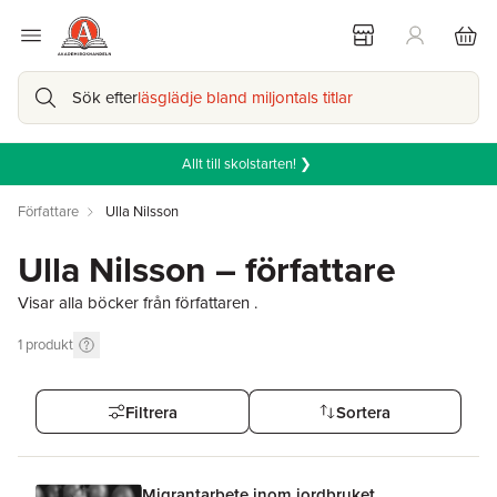
Sök efter
läsglädje bland miljontals titlar
Allt till skolstarten! ❯
Författare
Ulla Nilsson
Ulla Nilsson – författare
Visar alla böcker från författaren .
1
produkt
Filtrera
Sortera
Migrantarbete inom jordbruket