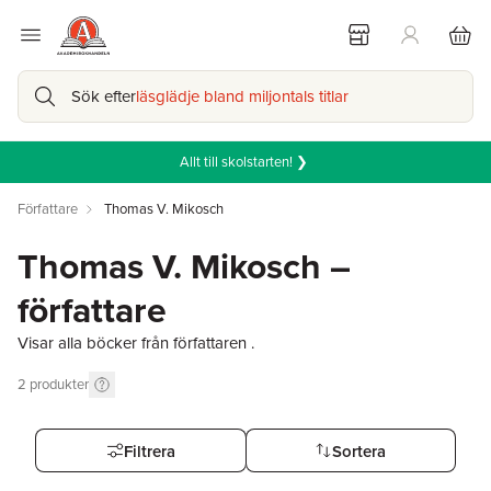
Sök efter
läsglädje bland miljontals titlar
Allt till skolstarten! ❯
Författare
Thomas V. Mikosch
Thomas V. Mikosch –
författare
Visar alla böcker från författaren .
2
produkter
Filtrera
Sortera