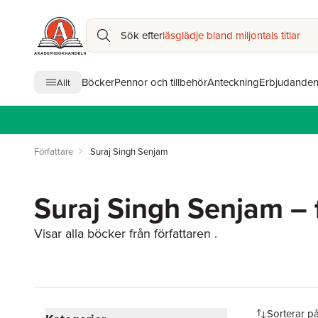
Sök efter
läsglädje bland miljontals titlar
Böcker
Pennor och tillbehör
Anteckning
Erbjudande
Allt
Författare
Suraj Singh Senjam
Suraj Singh Senjam – 
Visar alla böcker från författaren .
Hoppa över filtreringsmeny
Sorterar p