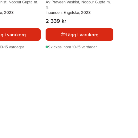
hist
,
Noopur Gupta
m.
Av
Praveen Vashist
,
Noopur Gupta
m.
fl.
ka, 2023
Inbunden, Engelska, 2023
2 339 kr
g i varukorg
Lägg i varukorg
10-15 vardagar
Skickas
inom 10-15 vardagar