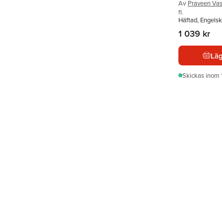
Av
Praveen Vas
fl.
Häftad, Engels
1 039 kr
Läg
Skickas
inom 