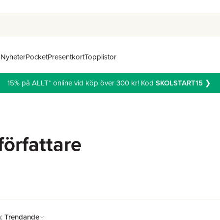
n
Nyheter
Pocket
Presentkort
Topplistor
15% på ALLT* online vid köp över 300 kr! Kod
SKOLSTART15
❯
författare
å:
Trendande