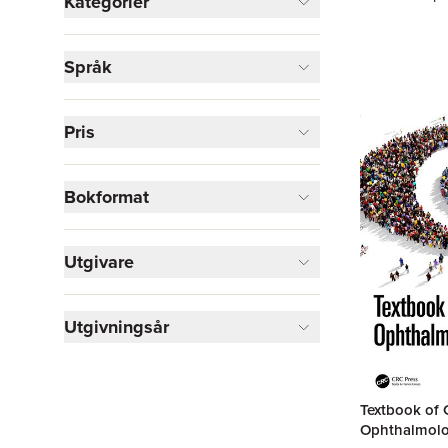
Kategorier
Böcker
Språk
Medicin
2
Visa fler
Pris
Visa fler
Bokformat
Utgivare
Utgivningsår
Textbook of
Ophthalmol