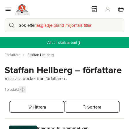
Sök efter
läsglädje bland miljontals titlar
Allt till skolstarten! ❯
Författare
Staffan Hellberg
Staffan Hellberg – författare
Visar alla böcker från författaren .
1
produkt
Filtrera
Sortera
Inledning till grammatiken