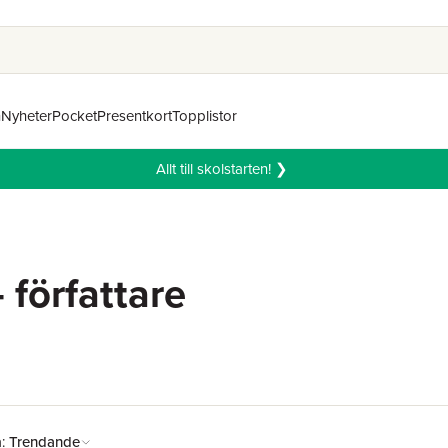
n
Nyheter
Pocket
Presentkort
Topplistor
Allt till skolstarten! ❯
 författare
å:
Trendande