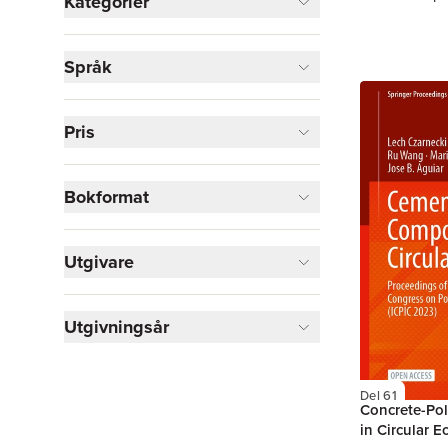
Kategorier
Böcker
Språk
Naturvetenskap och teknik
2
Ekonomi och Ledarskap
1
Pris
Visa fler
Visa fler
Bokformat
Utgivare
Utgivningsår
Del 61
Concrete-Po
in Circular 