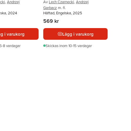
cki
,
Andrzej
Av
Lech Czarnecki
,
Andrzej
Garbacz
m. fl.
lska, 2024
Häftad, Engelska, 2025
569 kr
g i varukorg
Lägg i varukorg
5-8 vardagar
Skickas
inom 10-15 vardagar