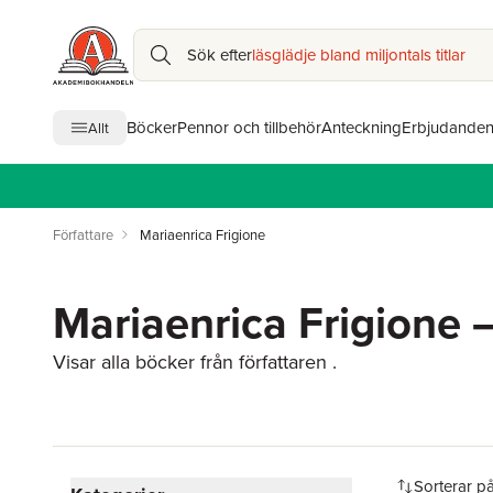
Sök efter
läsglädje bland miljontals titlar
Böcker
Pennor och tillbehör
Anteckning
Erbjudande
Allt
Författare
Mariaenrica Frigione
Mariaenrica Frigione –
Visar alla böcker från författaren .
Hoppa över filtreringsmeny
Sorterar p