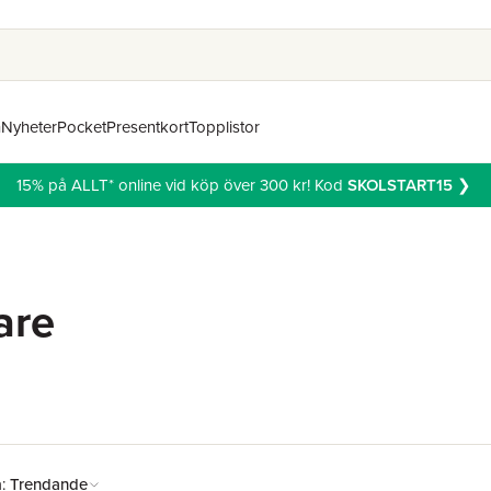
n
Nyheter
Pocket
Presentkort
Topplistor
15% på ALLT* online vid köp över 300 kr! Kod
SKOLSTART15
❯
are
å:
Trendande