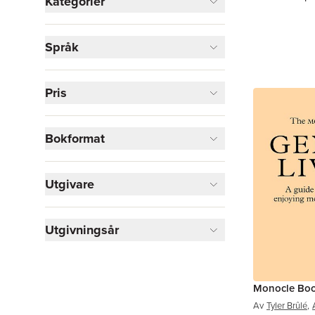
Kategorier
Böcker
Språk
Sport, fritid och hobby
1
Visa fler
Pris
Visa fler
Bokformat
Utgivare
Utgivningsår
Monocle Book
Av
Tyler Brûlé
,