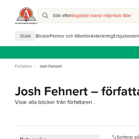
Sök efter
läsglädje bland miljontals titlar
Böcker
Pennor och tillbehör
Anteckning
Erbjudande
Allt
Författare
Josh Fehnert
Josh Fehnert – författ
Visar alla böcker från författaren .
Hoppa över filtreringsmeny
Sorterar p