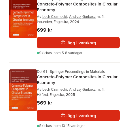
Concrete-Polymer Composites in Circular
Economy
Av
Lech Czarnecki
,
Andrzej Garbacz
m. fl.
Inbunden, Engelska, 2024
699 kr
Lägg i varukorg
Skickas
inom 5-8 vardagar
Del 61 - Springer Proceedings in Materials
Concrete-Polymer Composites in Circular
Economy
Av
Lech Czarnecki
,
Andrzej Garbacz
m. fl.
Häftad, Engelska, 2025
569 kr
Lägg i varukorg
Skickas
inom 10-15 vardagar