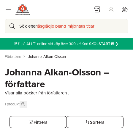
Sök efter
läsglädje bland miljontals titlar
15% på ALLT* online vid köp över 300 kr! Kod
SKOLSTART15
❯
Författare
Johanna Alkan-Olsson
Johanna Alkan-Olsson –
författare
Visar alla böcker från författaren .
1
produkt
Filtrera
Sortera