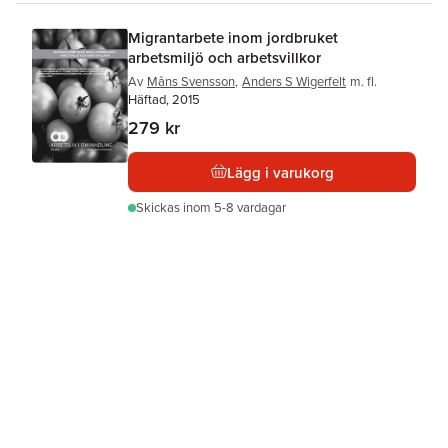
Migrantarbete inom jordbruket
arbetsmiljö och arbetsvillkor
Av
Måns Svensson
,
Anders S Wigerfelt
m. fl.
Häftad, 2015
279 kr
Lägg i varukorg
Skickas
inom 5-8 vardagar