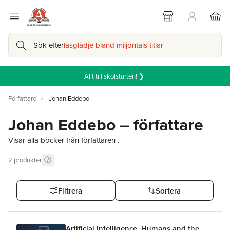
Sök efter
läsglädje bland miljontals titlar
Allt till skolstarten! ❯
Författare
Johan Eddebo
Johan Eddebo – författare
Visar alla böcker från författaren .
2
produkter
Filtrera
Sortera
Artificial Intelligence, Humans and the