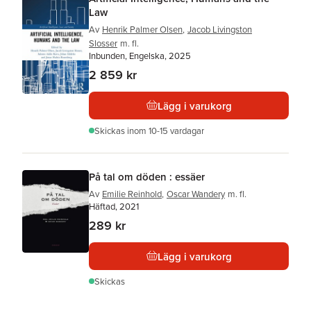
Law
Av
Henrik Palmer Olsen
,
Jacob Livingston
Slosser
m. fl.
Inbunden, Engelska, 2025
2 859 kr
Lägg i varukorg
Skickas
inom 10-15 vardagar
På tal om döden : essäer
Av
Emilie Reinhold
,
Oscar Wandery
m. fl.
Häftad, 2021
289 kr
Lägg i varukorg
Skickas