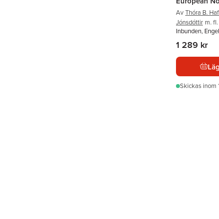
European No
Av
Thóra B. Haf
Jónsdóttir
m. fl.
Inbunden, Enge
1 289 kr
Läg
Skickas
inom 