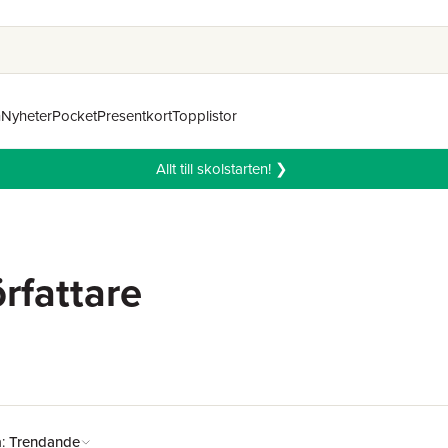
n
Nyheter
Pocket
Presentkort
Topplistor
Allt till skolstarten! ❯
örfattare
å:
Trendande