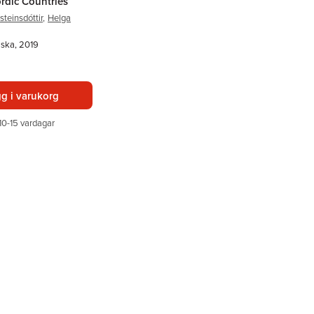
rdic Countries
steinsdóttir
,
Helga
lska, 2019
g i varukorg
10-15 vardagar