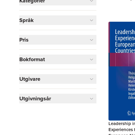
Kategorier
Böcker
Språk
Medicin
1
Visa fler
Pris
Visa fler
Bokformat
Utgivare
Utgivningsår
Leadership i
Experiences 