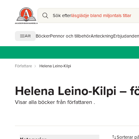
Sök efter
läsglädje bland miljontals titlar
Böcker
Pennor och tillbehör
Anteckning
Erbjudande
Allt
Författare
Helena Leino-Kilpi
Helena Leino-Kilpi – f
Visar alla böcker från författaren .
Hoppa över filtreringsmeny
Sorterar p