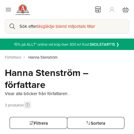
Sök efter
läsglädje bland miljontals titlar
15% på ALLT* online vid köp över 300 kr! Kod
SKOLSTART15
❯
Författare
Hanna Stenström
Hanna Stenström –
författare
Visar alla böcker från författaren .
3
produkter
Filtrera
Sortera