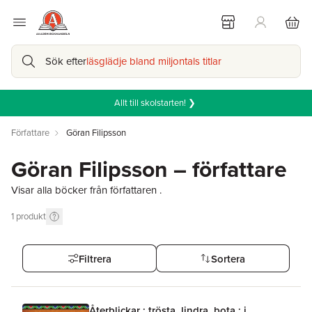
Sök efter
läsglädje bland miljontals titlar
Allt till skolstarten! ❯
Författare
Göran Filipsson
Göran Filipsson – författare
Visar alla böcker från författaren .
1
produkt
Filtrera
Sortera
Återblickar : trösta, lindra, bota : i