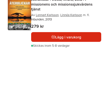
missionens och missionssjukvårdens
tjänst
Av
Lennart Karlsson
,
Linnéa Karlsson
m. fl.
Inbunden, 2013
279 kr
Lägg i varukorg
Skickas
inom 5-8 vardagar