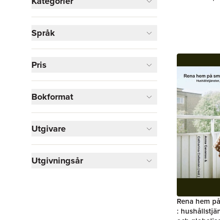
Kategorier
Böcker
Språk
Samhälle och politik
1
Visa fler
Pris
Visa fler
Bokformat
Utgivare
Utgivningsår
Rena hem på 
: hushållstjä