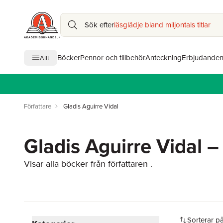
Sök efter
läsglädje bland miljontals titlar
Böcker
Pennor och tillbehör
Anteckning
Erbjudande
Allt
Författare
Gladis Aguirre Vidal
Gladis Aguirre Vidal – 
Visar alla böcker från författaren .
Hoppa över filtreringsmeny
Sorterar p