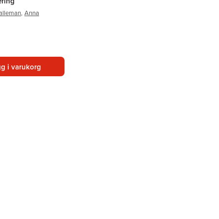
ering
alleman
,
Anna
g i varukorg