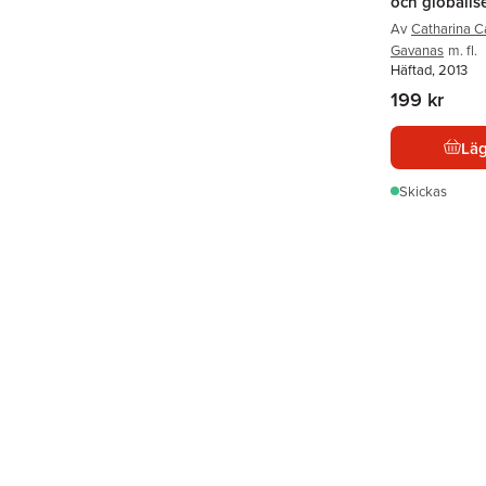
och globalis
Av
Catharina C
Gavanas
m. fl.
Häftad, 2013
199 kr
Läg
Skickas