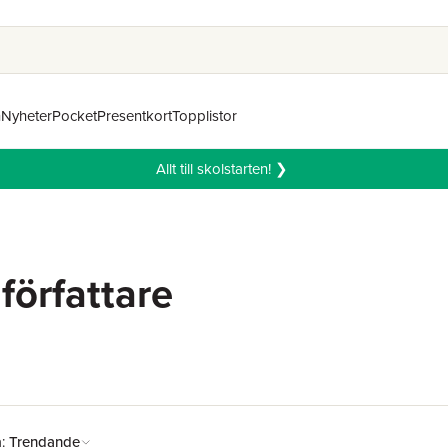
n
Nyheter
Pocket
Presentkort
Topplistor
Allt till skolstarten! ❯
författare
å:
Trendande