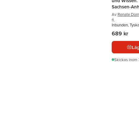
und Wissen.
Sachsen-Anh
Av
Renate Dor
fl.
Inbunden, Tysk
689 kr
Läg
Skickas
inom 