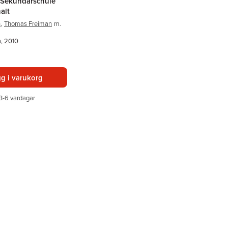
 Sekundarschule
alt
n
,
Thomas Freiman
m.
a, 2010
g i varukorg
3-6 vardagar