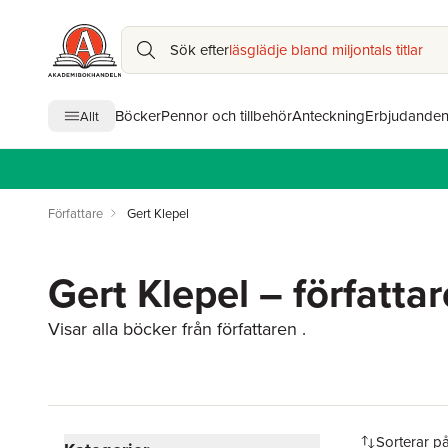
Sök efter
läsglädje bland miljontals titlar
Böcker
Pennor och tillbehör
Anteckning
Erbjudande
Allt
Författare
Gert Klepel
Gert Klepel – författar
Visar alla böcker från författaren .
Hoppa över filtreringsmeny
Sorterar p