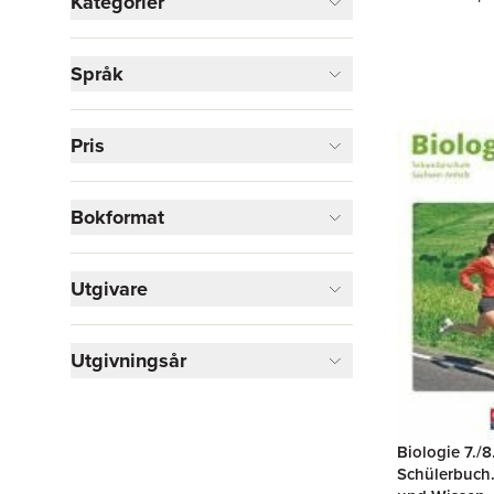
Kategorier
Böcker
Språk
Läromedel
1
Visa fler
Pris
Visa fler
Bokformat
Utgivare
Utgivningsår
Biologie 7./8
Schülerbuch