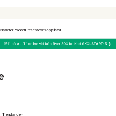
n
Nyheter
Pocket
Presentkort
Topplistor
15% på ALLT* online vid köp över 300 kr! Kod
SKOLSTART15
❯
e
å:
Trendande