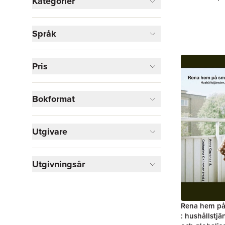
Kategorier
Böcker
Språk
Samhälle och politik
1
Visa fler
Pris
Visa fler
Bokformat
Utgivare
Utgivningsår
Rena hem på 
: hushållstjä