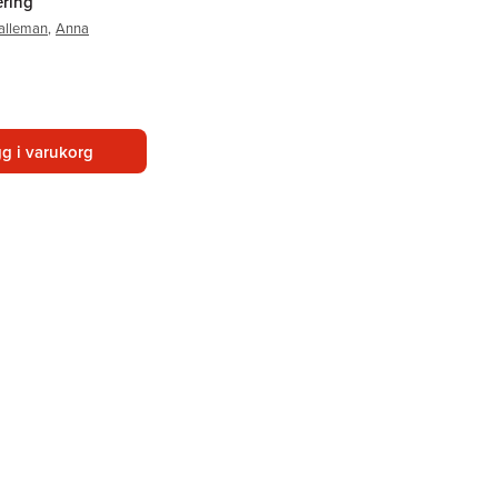
ering
alleman
,
Anna
g i varukorg