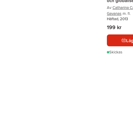
och globalis
Av
Catharina C
Gavanas
m. fl.
Häftad, 2013
199 kr
Läg
Skickas