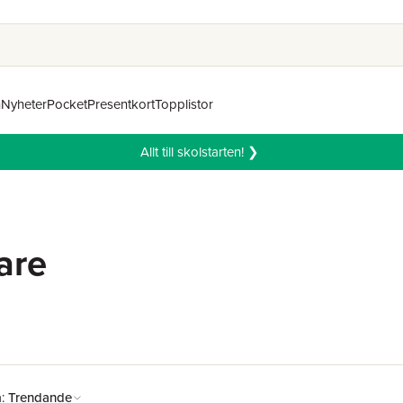
n
Nyheter
Pocket
Presentkort
Topplistor
Allt till skolstarten! ❯
are
å:
Trendande