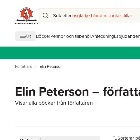
Sök efter
läsglädje bland miljontals titlar
Böcker
Pennor och tillbehör
Anteckning
Erbjudande
Allt
Författare
Elin Peterson
Elin Peterson – författ
Visar alla böcker från författaren .
Hoppa över filtreringsmeny
Sorterar p