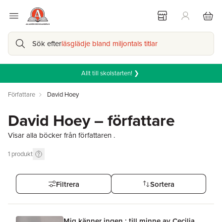
Sök efter
läsglädje bland miljontals titlar
Allt till skolstarten! ❯
Författare
David Hoey
David Hoey – författare
Visar alla böcker från författaren .
1
produkt
Filtrera
Sortera
Mig känner ingen : till minne av Cecilia