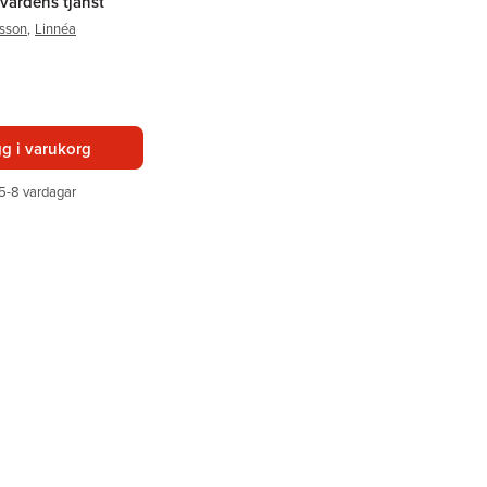
vårdens tjänst
lsson
,
Linnéa
g i varukorg
5-8 vardagar