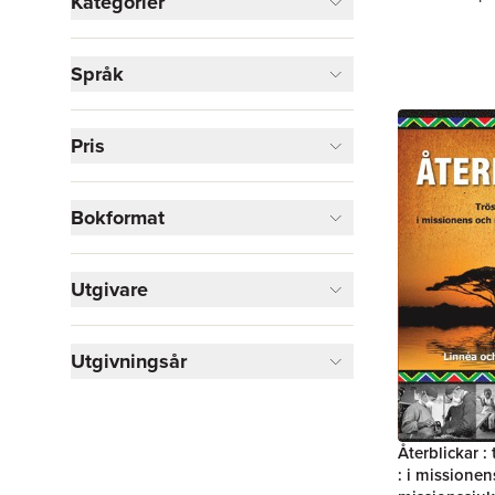
Kategorier
Visa fler
Språk
Visa fler
Pris
Bokformat
Utgivare
Utgivningsår
Återblickar : 
: i missione