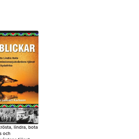
trösta, lindra, bota
ns och