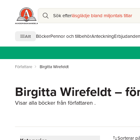
Sök efter
läsglädje bland miljontals titlar
Böcker
Pennor och tillbehör
Anteckning
Erbjudande
Allt
Författare
Birgitta Wirefeldt
Birgitta Wirefeldt – fö
Visar alla böcker från författaren .
Hoppa över filtreringsmeny
Sorterar p