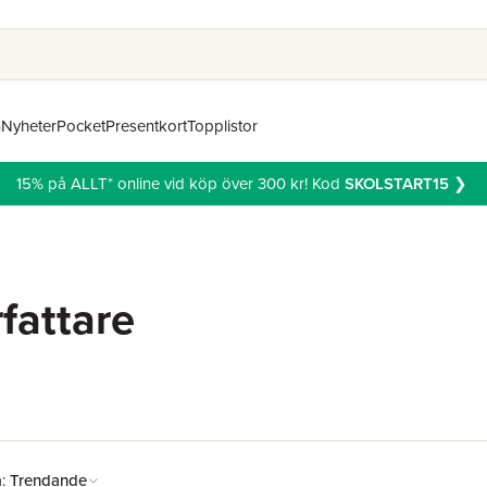
n
Nyheter
Pocket
Presentkort
Topplistor
15% på ALLT* online vid köp över 300 kr! Kod
SKOLSTART15
❯
rfattare
å:
Trendande