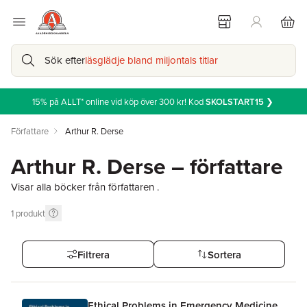
Sök efter
läsglädje bland miljontals titlar
15% på ALLT* online vid köp över 300 kr! Kod
SKOLSTART15
❯
Författare
Arthur R. Derse
Arthur R. Derse – författare
Visar alla böcker från författaren .
1
produkt
Filtrera
Sortera
Ethical Problems in Emergency Medicine