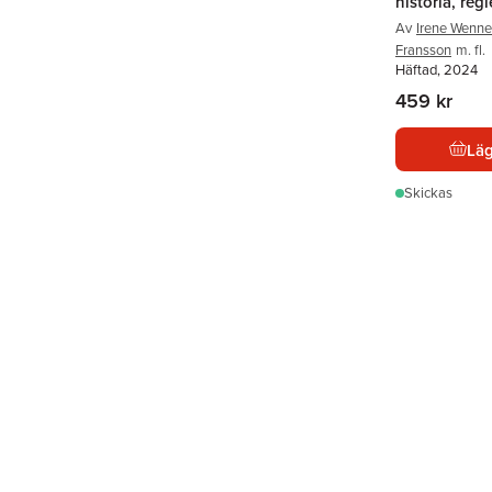
historia, regl
Av
Irene Wenn
Fransson
m. fl.
Häftad, 2024
459 kr
Läg
Skickas