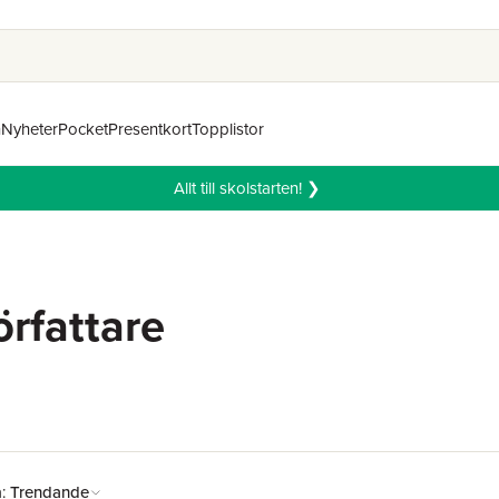
n
Nyheter
Pocket
Presentkort
Topplistor
Allt till skolstarten! ❯
rfattare
å:
Trendande