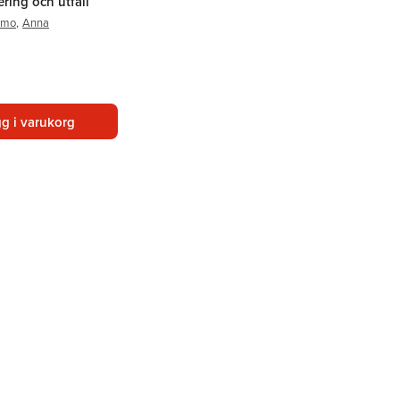
ering och utfall
emo
,
Anna
g i varukorg