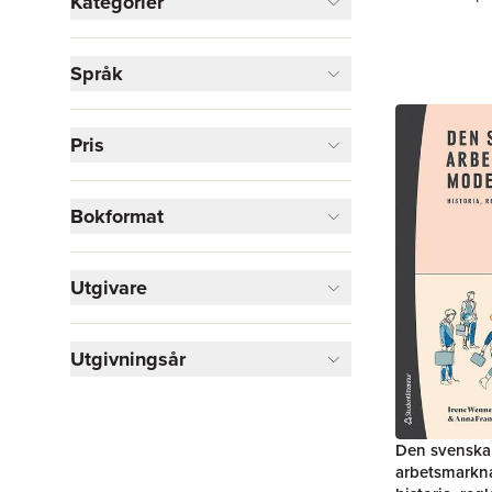
Kategorier
Böcker
Språk
Ekonomi och Ledarskap
1
Visa fler
Pris
Visa fler
Bokformat
Utgivare
Utgivningsår
Den svenska
arbetsmarkn