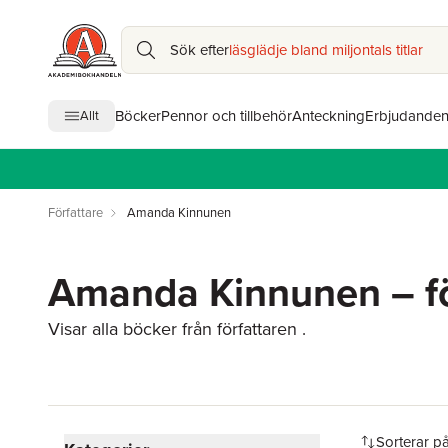
Sök efter
läsglädje bland miljontals titlar
Böcker
Pennor och tillbehör
Anteckning
Erbjudande
Allt
Författare
Amanda Kinnunen
Amanda Kinnunen – fö
Visar alla böcker från författaren .
Hoppa över filtreringsmeny
Sorterar p