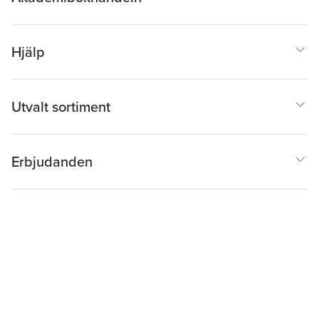
Hjälp
Utvalt sortiment
Erbjudanden
Inspiration & Tips
Akademibokhandeln
@
Cookies
Anpassa cookies
Integritetspolicy
Köpvillkor
Medlemsvillkor