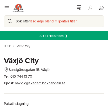
Sök efter
läsglädje bland miljontals titlar
Allt till skolstarten! ❯
Butik
Växjö City
Växjö City
Sandgärdsgatan 15, Växjö
Tel:
010-744 13 70
Epost:
vaxjo.c@akademibokhandeln.se
Paketinslagning