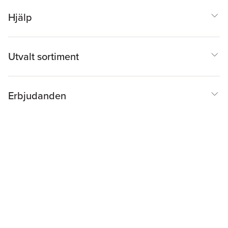
Hjälp
Utvalt sortiment
Erbjudanden
Inspiration & Tips
Akademibokhandeln
@
Cookies
Anpassa cookies
Integritetspolicy
Köpvillkor
Medlemsvillkor