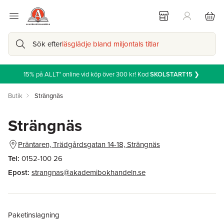
Sök efter
läsglädje bland miljontals titlar
15% på ALLT* online vid köp över 300 kr! Kod
SKOLSTART15
❯
Butik
Strängnäs
Strängnäs
Präntaren, Trädgårdsgatan 14-18, Strängnäs
Tel:
0152-100 26
Epost:
strangnas@akademibokhandeln.se
Paketinslagning