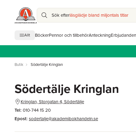
Sök efter
läsglädje bland miljontals titlar
Böcker
Pennor och tillbehör
Anteckning
Erbjudande
Allt
Butik
Södertälje Kringlan
Södertälje Kringlan
Kringlan, Storgatan 4, Södertälje
Tel:
010-744 15 20
Epost:
sodertalje@akademibokhandeln.se