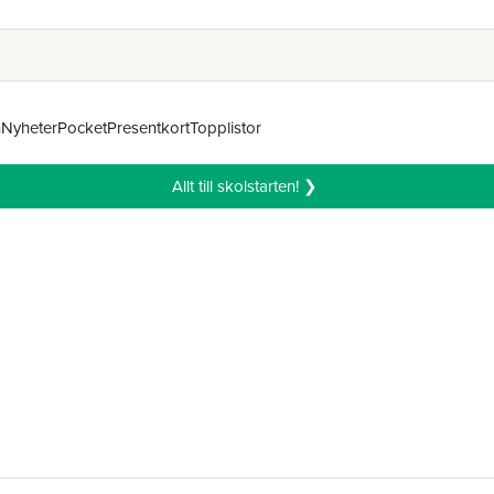
n
Nyheter
Pocket
Presentkort
Topplistor
Allt till skolstarten! ❯