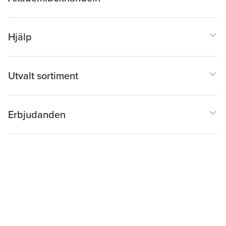
Hjälp
Utvalt sortiment
Erbjudanden
Inspiration & Tips
Akademibokhandeln
@
Cookies
Anpassa cookies
Integritetspolicy
Köpvillkor
Medlemsvillkor