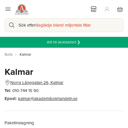
Sök efter
läsglädje bland miljontals titlar
Allt till skolstarten! ❯
Butik
Kalmar
Kalmar
Norra Långgatan 26, Kalmar
Tel:
010-744 15 90
Epost:
kalmar@akademibokhandeln.se
Paketinslagning